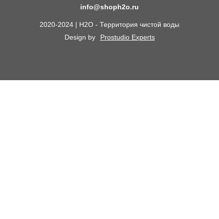
Статьи
info@shoph2o.ru
Септики для дома
Поставщикам
2020-2024 | H2O - Территория чистой воды
Сменные картриджи к фильтрам для воды
О компании
Design by
Prostudio Experts
Кессоны для скважины
Сотрудничество
Контакты
Доставка и самовывоз
Химический анализ воды
Оплата