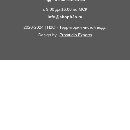
Пластиковые погреба
Акции
с 9:00 до 16:00 по МСК
Электрические Обогреватели
Статьи
info@shoph2o.ru
Септики для дома
Поставщикам
2020-2024 | H2O - Территория чистой воды
Сменные картриджи к фильтрам для воды
О компании
Design by
Prostudio Experts
Кессоны для скважины
Сотрудничество
Контакты
Доставка и самовывоз
Химический анализ воды
Оплата