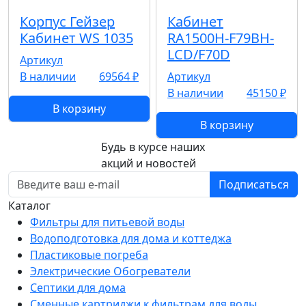
Корпус Гейзер
Кабинет
Кабинет WS 1035
RA1500H-F79BH-
LCD/F70D
Артикул
В наличии
69564 ₽
Артикул
В наличии
45150 ₽
В корзину
В корзину
Будь в курсе наших
акций и новостей
Подписаться
Каталог
Фильтры для питьевой воды
Водоподготовка для дома и коттеджа
Пластиковые погреба
Электрические Обогреватели
Септики для дома
Сменные картриджи к фильтрам для воды