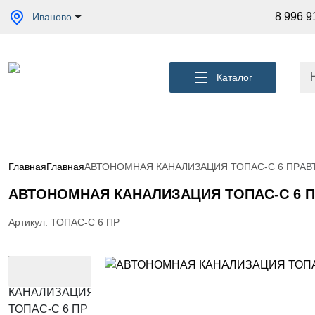
Акции
8 996 9
Иваново
Кессоны
для
скважины
Каталог
Фильтры
для
питьевой
воды
Водоподготовка
для дома и
Главная
Главная
АВТОНОМНАЯ КАНАЛИЗАЦИЯ ТОПАС-С 6 ПР
АВ
коттеджа
АВТОНОМНАЯ КАНАЛИЗАЦИЯ ТОПАС-С 6 
Септики
для
дома
Артикул: ТОПАС-С 6 ПР
Пластиковые
погреба
Электрические
Обогреватели
Сменные