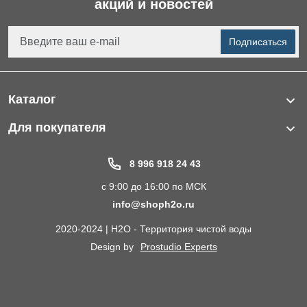
акций и новостей
картриджи
к
фильтрам
Подписаться
для воды
Услуги
Аккаунт
Каталог
Фильтры для питьевой воды
Корзина
Для покупателя
Водоподготовка для дома и коттеджа
Портфолио
Контакты
8 996 918 24 43
Пластиковые погреба
Акции
Иваново
с 9:00 до 16:00 по МСК
Электрические Обогреватели
Статьи
info@shoph2o.ru
Септики для дома
89969182443
Поставщикам
2020-2024 | H2O - Территория чистой воды
Сменные картриджи к фильтрам для воды
2000-
О компании
Design by
Prostudio Experts
2023
Магазин
Кессоны для скважины
Сотрудничество
Контакты