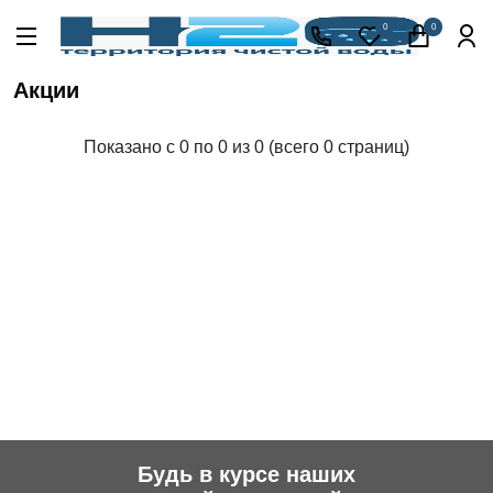
Акции
0
0
Кессоны
для
Акции
скважины
Фильтры
Показано с 0 по 0 из 0 (всего 0 страниц)
для
питьевой
воды
Водоподготовка
для дома и
коттеджа
Септики
для
дома
Пластиковые
погреба
Электрические
Обогреватели
Будь в курсе наших
Сменные