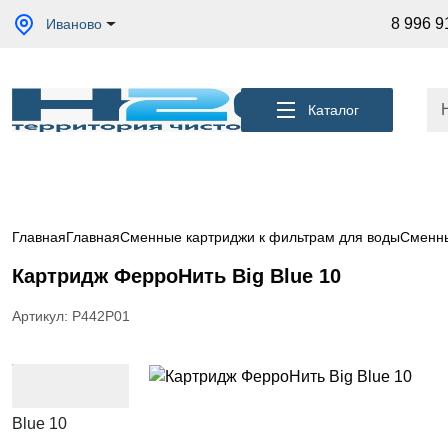
Акции
8 996 9
Иваново
Кессоны
для
скважины
Каталог
Фильтры
для
питьевой
воды
Водоподготовка
для дома и
Главная
Главная
Сменные картриджи к фильтрам для воды
Сменны
коттеджа
Картридж ФерроНить Big Blue 10
Септики
для
дома
Артикул: Р442Р01
Пластиковые
погреба
Электрические
Обогреватели
Сменные