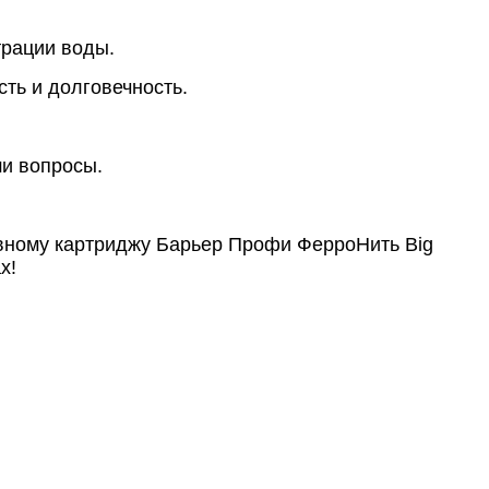
трации воды.
сть и долговечность.
ши вопросы.
вному картриджу Барьер Профи ФерроНить Big
х!