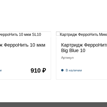
ж ФерроНить 10 мкм
Картридж ФерроНит
Big Blue 10
Артикул
910 ₽
и
В наличии