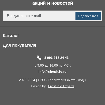
акций и новостей
Подписаться
Каталог
Фильтры для питьевой воды
Для покупателя
Водоподготовка для дома и коттеджа
Портфолио
8 996 918 24 43
Пластиковые погреба
Акции
с 9:00 до 16:00 по МСК
Электрические Обогреватели
Статьи
info@shoph2o.ru
Септики для дома
Поставщикам
2020-2024 | H2O - Территория чистой воды
Сменные картриджи к фильтрам для воды
О компании
Design by
Prostudio Experts
Кессоны для скважины
Сотрудничество
Контакты