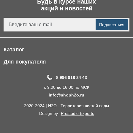
Будь в курсе наших
акций и новостей
Подписаться
Каталог
Фильтры для питьевой воды
Для покупателя
Водоподготовка для дома и коттеджа
Портфолио
8 996 918 24 43
Пластиковые погреба
Акции
с 9:00 до 16:00 по МСК
Электрические Обогреватели
Статьи
info@shoph2o.ru
Септики для дома
Поставщикам
2020-2024 | H2O - Территория чистой воды
Сменные картриджи к фильтрам для воды
О компании
Design by
Prostudio Experts
Кессоны для скважины
Сотрудничество
Контакты