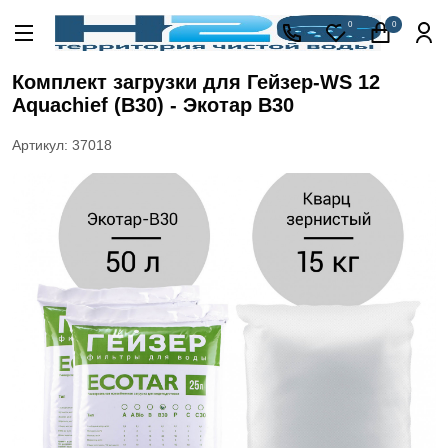
Акции
0
0
Кессоны
для
Комплект загрузки для Гейзер-WS 12
скважины
Aquachief (B30) - Экотар В30
Фильтры
для
Артикул: 37018
питьевой
воды
Водоподготовка
для дома и
коттеджа
Септики
для
дома
Пластиковые
погреба
Электрические
Обогреватели
Сменные