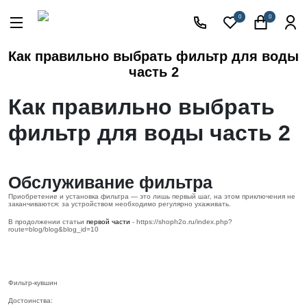
Акции
0
0
Кессоны
для
Как правильно выбрать фильтр для воды
скважины
часть 2
Фильтры
для
Как правильно выбрать
питьевой
воды
фильтр для воды часть 2
Водоподготовка
для дома и
коттеджа
Обслуживание фильтра
Септики
Приобретение и установка фильтра — это лишь первый шаг, на этом приключения не
для
заканчиваются: за устройством необходимо регулярно ухаживать.
дома
В продолжении статьи
первой части
- https://shoph2o.ru/index.php?
route=blog/blog&blog_id=10
Пластиковые
погреба
Электрические
Обогреватели
Фильтр-кувшин
Достоинства:
Сменные