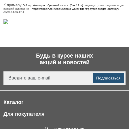
К примеру
Гейзер Аллегро обратный осмос (бак 12 л)
подходит для создания воды
высшей категории -
https://shoph2o.ru/household-water-filters/geyzer-allegro-obratnyy-
osmos-bak-12-l
Будь в курсе наших
акций и новостей
Подписаться
Каталог
Фильтры для питьевой воды
Для покупателя
Водоподготовка для дома и коттеджа
Портфолио