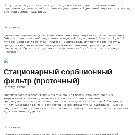
картриджи
Не требуется подключение к водопроводной системе, прост в эксплуатации.
Картриджи доступны в любом крупном супермаркете. Идеальный вариант для офиса,
к
дачи или съемной квартиры.
фильтрам
для воды
Недостатки:
Услуги
Кувшин не очищает воду так эффективно, как стационарные системы фильтрации.
Объем отфильтрованной воды соответствует объему воронки (обычно от 1 до 1,7
Аккаунт
литров). Если вам требуется, к примеру, 3 литра воды для приготовления супа,
придется заполнять кувшин дважды и ожидать, пока вода пройдет процесс
фильтрации. Кроме того, кувшины неэффективны в борьбе с жесткостью воды
(накипью).
Корзина
Контакты
Стационарный сорбционный
фильтр (проточный)
Иваново
Преимущества:
89969182443
Обеспечивает высокую степень очистки воды от практически всех вредных
загрязнений, включая гормоны и антибиотики. Обладает высокой
производительностью, позволяя фильтровать воду со скоростью до 1,5 литров в
минуту. Благодаря возможности комбинирования различных картриджей, можно
2000-
подобрать фильтр в зависимости от специфических проблем вашей воды: жесткость,
2023
мутность, запах и другие.
Магазин
Недостатки:
Занимает пространство под мойкой. Требуется подключение к водопроводной