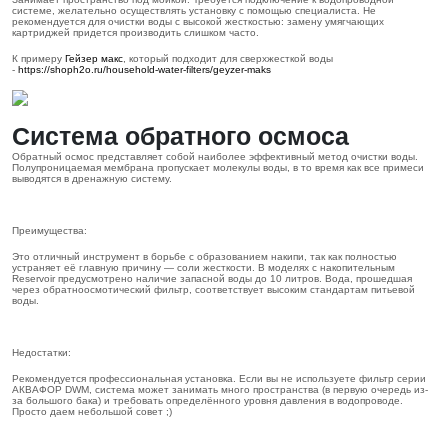
системе, желательно осуществлять установку с помощью специалиста. Не
рекомендуется для очистки воды с высокой жесткостью: замену умягчающих
картриджей придется производить слишком часто.
К примеру
Гейзер макс
, который подходит для сверхжесткой воды
-
https://shoph2o.ru/household-water-filters/geyzer-maks
Система обратного осмоса
Обратный осмос представляет собой наиболее эффективный метод очистки воды.
Полупроницаемая мембрана пропускает молекулы воды, в то время как все примеси
выводятся в дренажную систему.
Преимущества:
Это отличный инструмент в борьбе с образованием накипи, так как полностью
устраняет её главную причину — соли жесткости. В моделях с накопительным
Reservoir предусмотрено наличие запасной воды до 10 литров. Вода, прошедшая
через обратноосмотический фильтр, соответствует высоким стандартам питьевой
воды.
Недостатки:
Рекомендуется профессиональная установка. Если вы не используете фильтр серии
АКВАФОР DWM, система может занимать много пространства (в первую очередь из-
за большого бака) и требовать определённого уровня давления в водопроводе.
Просто даем небольшой совет ;)