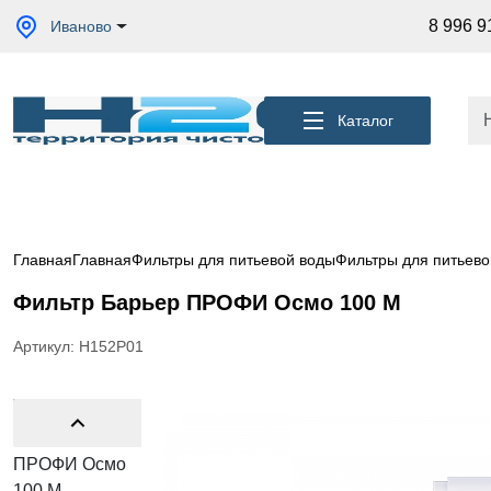
Акции
8 996 9
Иваново
Кессоны
для
скважины
Каталог
Фильтры
для
питьевой
воды
Водоподготовка
для дома и
Главная
Главная
Фильтры для питьевой воды
Фильтры для питьево
коттеджа
Фильтр Барьер ПРОФИ Осмо 100 М
Септики
для
дома
Артикул: Н152Р01
Пластиковые
погреба
Электрические
Обогреватели
Сменные