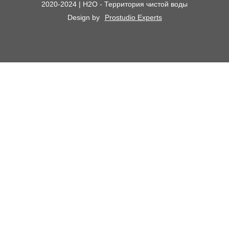
2020-2024 | H2O - Территория чистой воды
Сменные картриджи к фильтрам для воды
О компании
Design by
Prostudio Experts
Кессоны для скважины
Сотрудничество
Контакты
Доставка и самовывоз
Химический анализ воды
Оплата