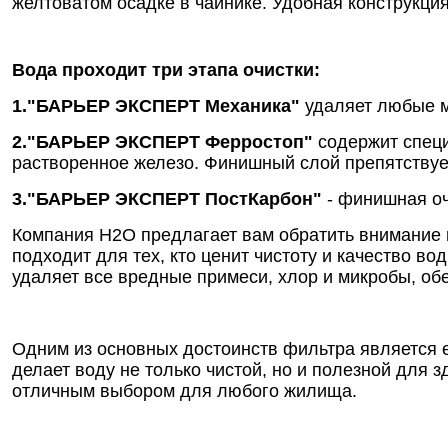
желтоватом осадке в чайнике. Удобная конструкция
Вода проходит три этапа очистки:
1."БАРЬЕР ЭКСПЕРТ Механика"
удаляет любые ме
2."БАРЬЕР ЭКСПЕРТ Ферростоп"
содержит специ
растворенное железо. Финишный слой препятствует
3."БАРЬЕР ЭКСПЕРТ ПостКарбон"
- финишная оч
Компания Н2О предлагает вам обратить внимание
подходит для тех, кто ценит чистоту и качество 
удаляет все вредные примеси, хлор и микробы, об
Одним из основных достоинств фильтра является е
делает воду не только чистой, но и полезной для 
отличным выбором для любого жилища.