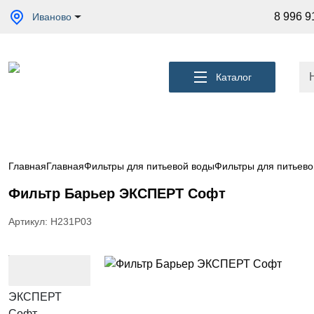
Акции
8 996 9
Иваново
Кессоны
для
скважины
Каталог
Фильтры
для
питьевой
воды
Водоподготовка
для дома и
Главная
Главная
Фильтры для питьевой воды
Фильтры для питьево
коттеджа
Фильтр Барьер ЭКСПЕРТ Софт
Септики
для
дома
Артикул: Н231Р03
Пластиковые
погреба
Электрические
Обогреватели
Сменные