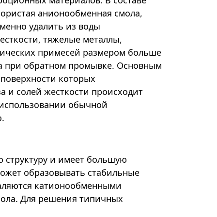
рбционных материалов. В составе
пористая анионообменная смола,
менно удалить из воды
есткости, тяжелые металлы,
анических примесей размером больше
ра при обратном промывке. Основным
 поверхности которых
а и солей жесткости происходит
и использовании обычной
.
ю структуру и имеет большую
 может образовывать стабильные
даляются катионообменными
мола. Для решения типичных