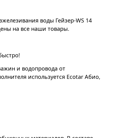
езжелезивания воды Гейзер-WS 14
цены на все наши товары.
быстро!
важин и водопровода от
полнителя используется Ecotar Абио,