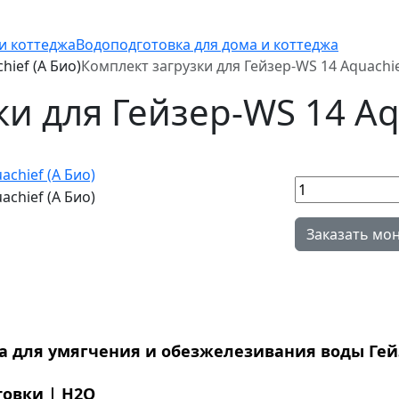
и коттеджа
Водоподготовка для дома и коттеджа
hief (A Био)
Комплект загрузки для Гейзер-WS 14 Aquachie
и для Гейзер-WS 14 Aqu
Заказать мо
 для умягчения и обезжелезивания воды Гейзер
овки | Н2О