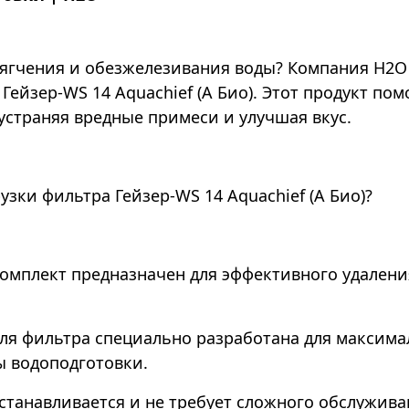
ягчения и обезжелезивания воды? Компания Н2О
 Гейзер-WS 14 Aquachief (A Био). Этот продукт п
устраняя вредные примеси и улучшая вкус.
зки фильтра Гейзер-WS 14 Aquachief (A Био)?
омплект предназначен для эффективного удаления
для фильтра специально разработана для максим
ы водоподготовки.
устанавливается и не требует сложного обслужива