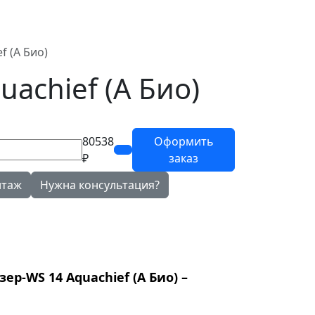
f (A Био)
achief (A Био)
80538
Оформить
₽
заказ
нтаж
Нужна консультация?
-WS 14 Aquachief (A Био) –