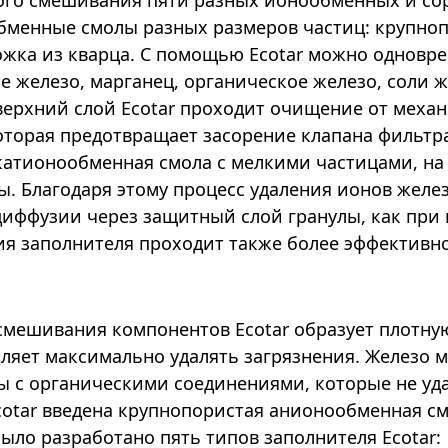
ного смешивания пяти разных ионообменных и со
бменные смолы разных размеров частиц: крупно
ожка из кварца. С помощью Ecotar можно одновре
 железо, марганец, органическое железо, соли ж
верхний слой Ecotar проходит очищение от мех
которая предотвращает засорение клапана фильт
катионообменная смола с мелкими частицами, на
. Благодаря этому процесс удаления ионов желез
я диффузии через защитный слой гранулы, как пр
я заполнителя проходит также более эффективно
смешивания компонентов Ecotar образует плотну
оляет максимально удалять загрязнения. Железо
ы с органическими соединениями, которые не у
Ecotar введена крупнопористая анионообменная с
ло разработано пять типов заполнителя Ecotar: