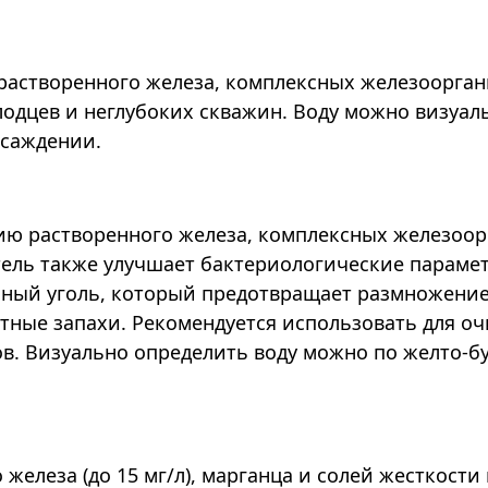
я растворенного железа, комплексных железоорга
лодцев и неглубоких скважин. Воду можно визуал
осаждении.
нию растворенного железа, комплексных железоо
итель также улучшает бактериологические парам
ный уголь, который предотвращает размножение
тные запахи. Рекомендуется использовать для оч
в. Визуально определить воду можно по желто-б
о железа (до 15 мг/л), марганца и солей жесткос