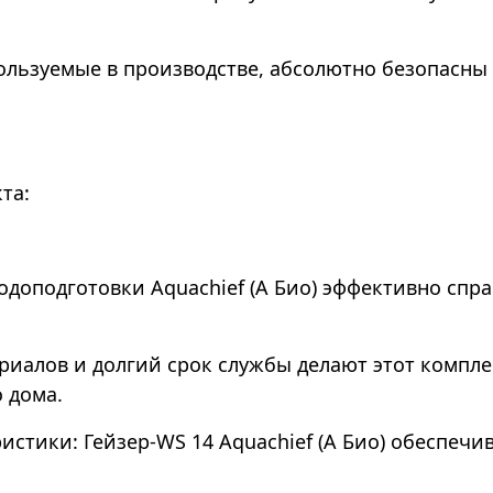
спользуемые в производстве, абсолютно безопасн
та:
одоподготовки Aquachief (A Био) эффективно спра
риалов и долгий срок службы делают этот компл
 дома.
стики: Гейзер-WS 14 Aquachief (A Био) обеспечи