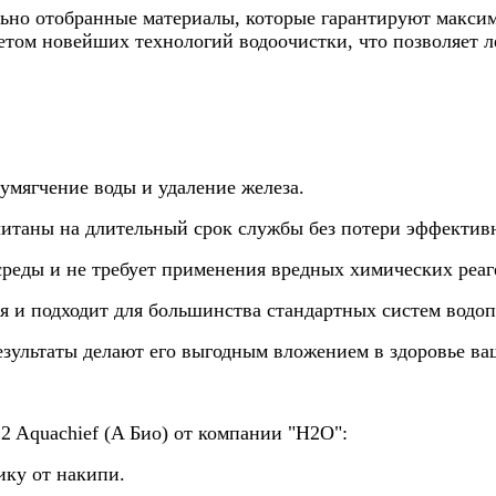
льно отобранные материалы, которые гарантируют макси
етом новейших технологий водоочистки, что позволяет ле
умягчение воды и удаление железа.
считаны на длительный срок службы без потери эффектив
среды и не требует применения вредных химических реаг
ся и подходит для большинства стандартных систем водо
езультаты делают его выгодным вложением в здоровье ва
2 Aquachief (A Био) от компании "Н2О":
ику от накипи.