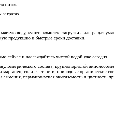
ля питья.
 затратах.
и мягкую воду, купите комплект загрузки фильтра для ум
ную продукцию и быстрые сроки доставки.
ямо сейчас и наслаждайтесь чистой водой уже сегодня!
ранулометрического состава, крупнопористой анионообм
 и марганец, соли жесткости, природные органические со
ы аммония, перманганатная окисляемость и цветность пр