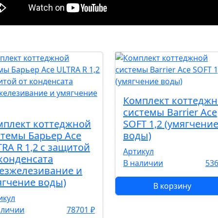
Комплект коттедж
системы Barrier Ace
мплект коттеджной
SOFT 1,2 (умягчени
стемы Барьер Ace
воды)
RA R 1,2 с защитой
Артикул
 конденсата
В наличии
536
безжелезивание и
ягчение воды)
В корзину
икул
аличии
78701 ₽