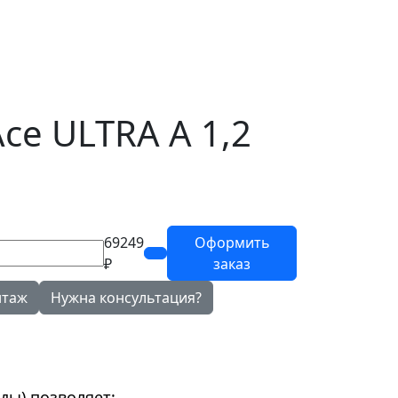
ce ULTRA А 1,2
69249
Оформить
₽
заказ
нтаж
Нужна консультация?
ды) позволяет: