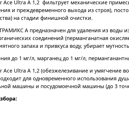
r Ace Ultra А 1,2 фильтрует механические приме
ния и преждевременного выхода из строя),
посто
ства) на стадии финишной очистки.
РАМИКС А предназначен для удаления из воды и
рганических соединений (перманганатная окисля
ятного запаха и привкуса воду, убирает мутност
ия до 1 мг/л, марганец до 1 мг/л, перманганантн
 Ace Ultra А 1,2 (обезжелезивание и умягчение в
подходит для одновременного использования душ
льной машины и посудомоечной машины (до 3 точ
збора: