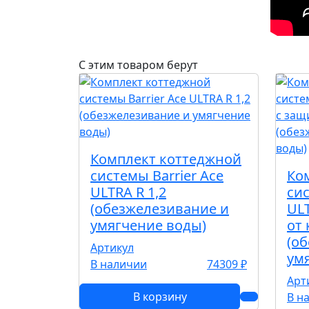
С этим товаром берут
Комплект коттеджной
системы Barrier Ace
Ко
ULTRA R 1,2
си
(обезжелезивание и
ULT
умягчение воды)
от
(о
Артикул
ум
В наличии
74309 ₽
Арт
В корзину
В н