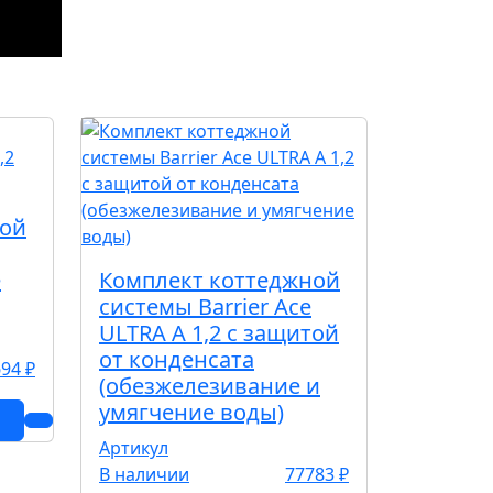
ной
е
Комплект коттеджной
системы Barrier Ace
ULTRA А 1,2 с защитой
от конденсата
94 ₽
(обезжелезивание и
умягчение воды)
Артикул
В наличии
77783 ₽