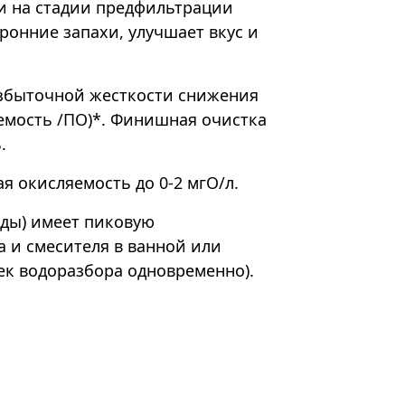
си на стадии предфильтрации
ронние запахи, улучшает вкус и
збыточной жесткости снижения
емость /ПО)*. Финишная очистка
ь.
ая окисляемость до 0-2 мгО/л.
оды) имеет пиковую
а и смесителя в ванной или
ек водоразбора одновременно).