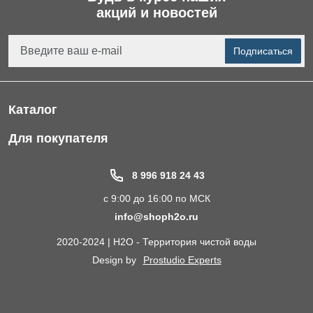
акций и новостей
Подписаться
Каталог
Фильтры для питьевой воды
Для покупателя
Водоподготовка для дома и коттеджа
Портфолио
8 996 918 24 43
Пластиковые погреба
Акции
с 9:00 до 16:00 по МСК
Электрические Обогреватели
Статьи
info@shoph2o.ru
Септики для дома
Поставщикам
2020-2024 | H2O - Территория чистой воды
Сменные картриджи к фильтрам для воды
О компании
Design by
Prostudio Experts
Кессоны для скважины
Сотрудничество
Контакты