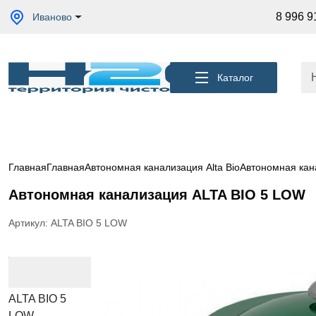
Акции
8 996 9
Иваново
Кессоны
для
скважины
Каталог
Фильтры
для
питьевой
воды
Водоподготовка
для дома и
Главная
Главная
Автономная канализация Alta Bio
Автономная кана
коттеджа
Автономная канализация ALTA BIO 5 LOW
Септики
для
дома
Артикул: ALTA BIO 5 LOW
Пластиковые
погреба
Электрические
Обогреватели
Сменные